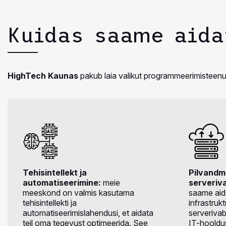
Kuidas saame aida
HighTech Kaunas
pakub laia valikut programmeerimisteenuseid
Tehisintellekt ja
Pilvandm
automatiseerimine:
meie
serveriv
meeskond on valmis kasutama
saame aida
tehisintellekti ja
infrastrukt
automatiseerimislahendusi, et aidata
serveriva
teil oma tegevust optimeerida. See
IT-hooldu