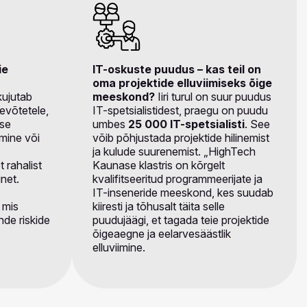
ie
IT-oskuste puudus – kas teil on
oma projektide elluviimiseks õige
kujutab
meeskond?
Iiri turul on suur puudus
tevõtetele,
IT-spetsialistidest, praegu on puudu
use
umbes
25 000 IT-spetsialisti
. See
mine või
võib põhjustada projektide hilinemist
ja kulude suurenemist. „HighTech
 rahalist
Kaunase klastris on kõrgelt
inet.
kvalifitseeritud programmeerijate ja
IT-inseneride meeskond, kes suudab
 mis
kiiresti ja tõhusalt täita selle
nde riskide
puudujäägi, et tagada teie projektide
õigeaegne ja eelarvesäästlik
elluviimine.