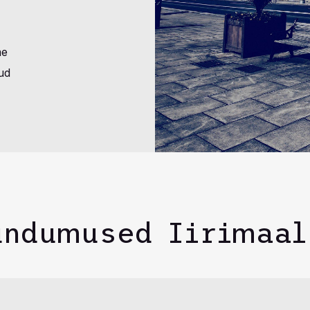
me
tud
undumused Iirimaal