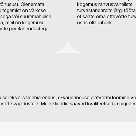
tõhusust. Olenemata
kogemus rahvusvaheliste
as tegemist on väikese
turvastandardite järgi töötam
usega või suuremahulise
et saate oma ettevõtte tur
a, meil on kogemusi
osas olla rahulik.
ste pilvelahendustega
.
 selleks siis veebiarendus, e-kaubanduse platvormi loomine võ
võtte vajadustele. Meie kliendid saavad kvaliteetsed ja õigeae