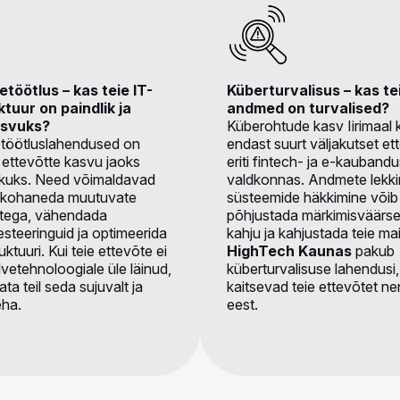
töötlus – kas teie IT-
Küberturvalisus – kas te
ktuur on paindlik ja
andmed on turvalised?
asvuks?
Küberohtude kasv Iirimaal 
töötluslahendused on
endast suurt väljakutset et
ettevõtte kasvu jaoks
eriti fintech- ja e-kauband
ikuks. Need võimaldavad
valdkonnas. Andmete lekki
lt kohaneda muutuvate
süsteemide häkkimine võib
stega, vähendada
põhjustada märkimisväärset
vesteeringuid ja optimeerida
kahju ja kahjustada teie ma
uktuuri. Kui teie ettevõte ei
HighTech Kaunas
pakub
ilvetehnoloogiale üle läinud,
küberturvalisuse lahendusi,
ta teil seda sujuvalt ja
kaitsevad teie ettevõtet ne
eha.
eest.