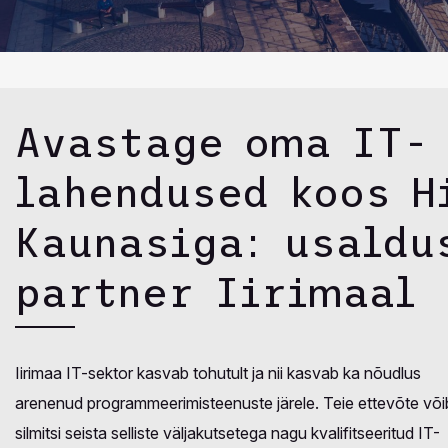
Avastage oma IT-
lahendused koos H
Kaunasiga: usaldu
partner Iirimaal
Iirimaa IT-sektor kasvab tohutult ja nii kasvab ka nõudlus
arenenud programmeerimisteenuste järele. Teie ettevõte või
silmitsi seista selliste väljakutsetega nagu kvalifitseeritud IT-