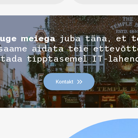
uge meiega
juba täna, et t
saame aidata teie ettevõtt
tada tipptasemel IT-lahen
Kontakt