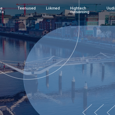
ie
Teenused
Liikmed
Hightech
Uud
ta
outsorcing