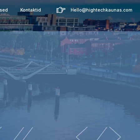
ised
Kontaktid
Hello@hightechkaunas.com