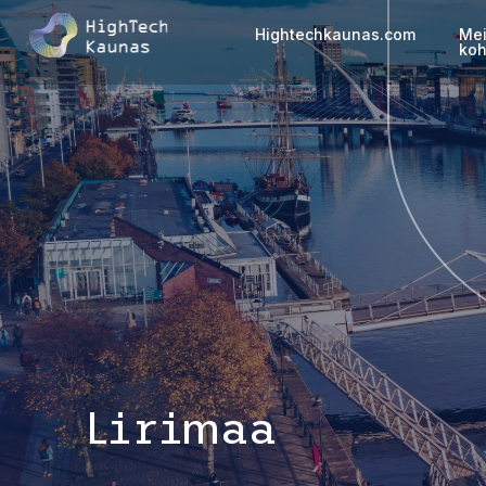
Hightechkaunas.com
Me
koh
Lirimaa