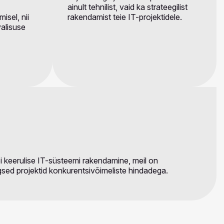
ainult tehnilist, vaid ka strateegilist
isel, nii
rakendamist teie IT-projektidele.
valisuse
i keerulise IT-süsteemi rakendamine, meil on
gsed projektid konkurentsivõimeliste hindadega.