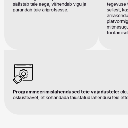
säästab teie aega, vähendab vigu ja
tegevuse 
parandab teie äriprotsesse.
sellest, k
ärirakend
platvormig
mitmesugu
töötamisel
Programmeerimislahendused teie vajadustele:
olgu
oskusteavet, et kohandada täiustatud lahendusi teie ette