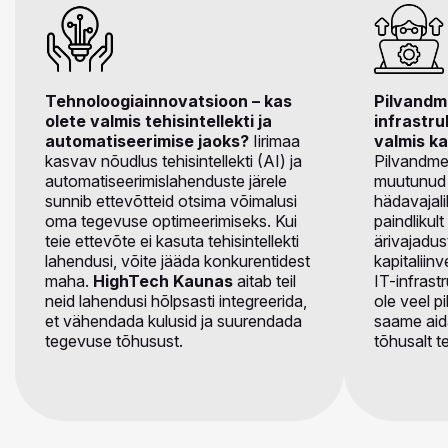
Tehnoloogiainnovatsioon – kas
Pilvandme
olete valmis tehisintellekti ja
infrastru
automatiseerimise jaoks?
Iirimaa
valmis k
kasvav nõudlus tehisintellekti (AI) ja
Pilvandme
automatiseerimislahenduste järele
muutunud 
sunnib ettevõtteid otsima võimalusi
hädavajal
oma tegevuse optimeerimiseks. Kui
paindliku
teie ettevõte ei kasuta tehisintellekti
ärivajadu
lahendusi, võite jääda konkurentidest
kapitaliin
maha.
HighTech Kaunas
aitab teil
IT-infrastr
neid lahendusi hõlpsasti integreerida,
ole veel p
et vähendada kulusid ja suurendada
saame aida
tegevuse tõhusust.
tõhusalt t