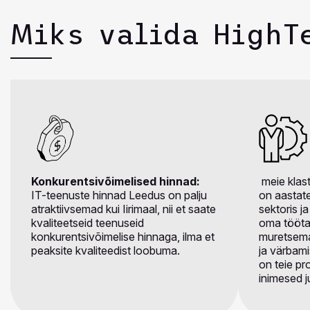
Miks valida HighT
Konkurentsivõimelised hinnad:
meie klast
IT-teenuste hinnad Leedus on palju
on aastat
atraktiivsemad kui Iirimaal, nii et saate
sektoris j
kvaliteetseid teenuseid
oma tööta
konkurentsivõimelise hinnaga, ilma et
muretsema 
peaksite kvaliteedist loobuma.
ja värbami
on teie pr
inimesed 