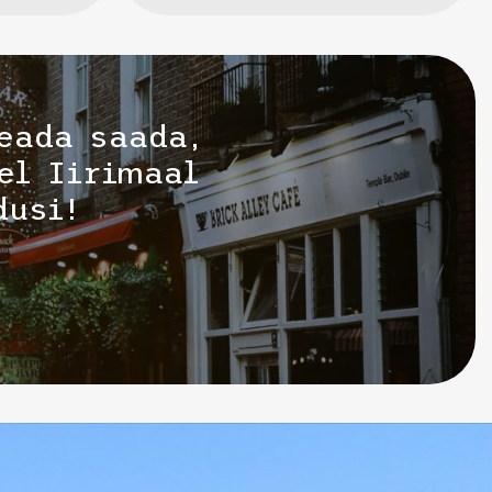
eada saada,
el Iirimaal
dusi!