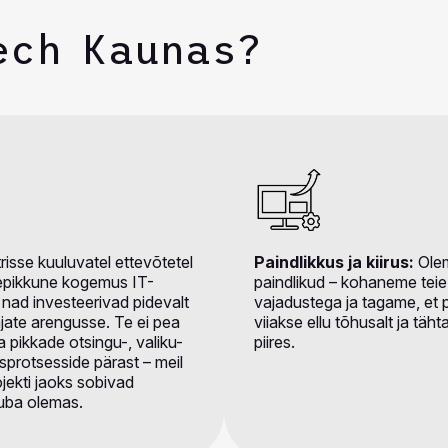
ech Kaunas?
risse kuuluvatel ettevõtetel
Paindlikkus ja kiirus:
Olem
epikkune kogemus IT-
paindlikud – kohaneme teie
a nad investeerivad pidevalt
vajadustega ja tagame, et p
jate arengusse. Te ei pea
viiakse ellu tõhusalt ja täh
pikkade otsingu-, valiku-
piires.
sprotsesside pärast – meil
ojekti jaoks sobivad
juba olemas.