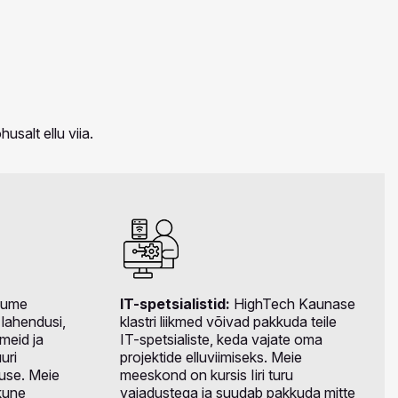
usalt ellu viia.
kume
IT-spetsialistid:
HighTech Kaunase
 lahendusi,
klastri liikmed võivad pakkuda teile
dmeid ja
IT-spetsialiste, keda vajate oma
uri
projektide elluviimiseks. Meie
suse. Meie
meeskond on kursis Iiri turu
kune
vajadustega ja suudab pakkuda mitte