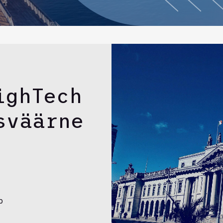
ighTech
sväärne
b