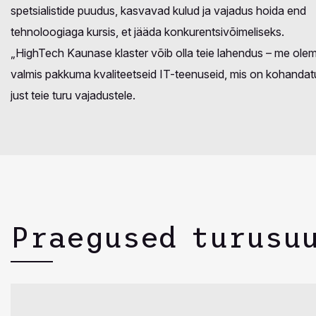
spetsialistide puudus, kasvavad kulud ja vajadus hoida end
tehnoloogiaga kursis, et jääda konkurentsivõimeliseks.
„HighTech Kaunase klaster võib olla teie lahendus – me ole
valmis pakkuma kvaliteetseid IT-teenuseid, mis on kohanda
just teie turu vajadustele.
Praegused turusu