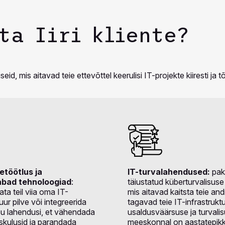
ta Iiri kliente?
, mis aitavad teie ettevõttel keerulisi IT-projekte kiiresti ja tõh
etöötlus ja
IT-turvalahendused:
pa
abad tehnoloogiad
:
täiustatud küberturvalisuse
ta teil viia oma IT-
mis aitavad kaitsta teie an
uur pilve või integreerida
tagavad teie IT-infrastruktu
bu lahendusi, et vähendada
usaldusväärsuse ja turvali
skulusid ja parandada
meeskonnal on aastatepik