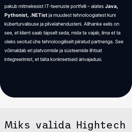
pakub mitmekesist IT-teenuste portfelli – alates
Java,
Pythonist, .NETist
ja muudest tehnoloogiatest kuni
küberturvalisuse ja pilvelahendusteni. Allhanke eelis on
see, et klient saab täpselt seda, mida ta vajab, ilma et ta
oleks seotud ühe tehnoloogiliselt piiratud partneriga. See
võimaldab eri platvormide ja süsteemide lihtsat
integreerimist, et täita konkreetseid ärivajadusi.
Miks valida Hightech