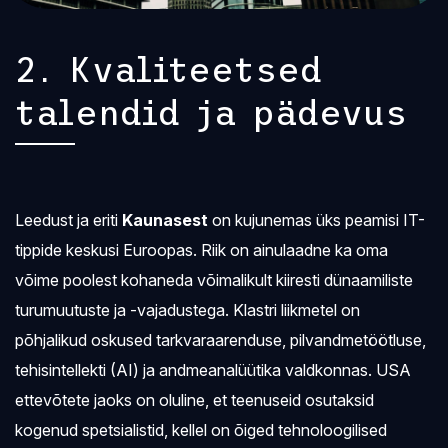
2. Kvaliteetsed
talendid ja pädevus
Leedust ja eriti
Kaunasest
on kujunemas üks peamisi IT-
tippide keskusi Euroopas. Riik on ainulaadne ka oma
võime poolest kohaneda võimalikult kiiresti dünaamiliste
turumuutuste ja -vajadustega. Klastri liikmetel on
põhjalikud oskused tarkvaraarenduse, pilvandmetöötluse,
tehisintellekti (AI) ja andmeanalüütika valdkonnas. USA
ettevõtete jaoks on oluline, et teenuseid osutaksid
kogenud spetsialistid, kellel on õiged tehnoloogilised