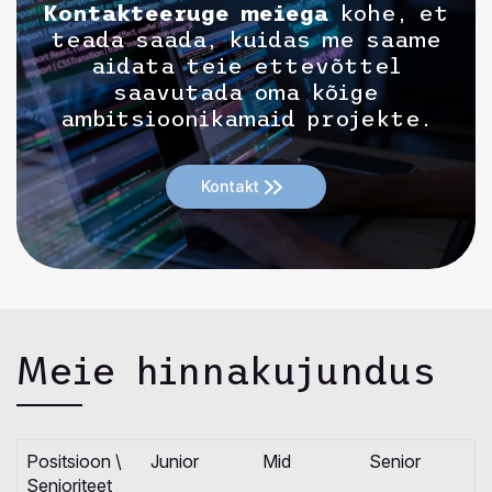
Kontakteeruge meiega
kohe, et
teada saada, kuidas me saame
aidata teie ettevõttel
saavutada oma kõige
ambitsioonikamaid projekte.
Kontakt
Meie hinnakujundus
Positsioon \
Junior
Mid
Senior
Senioriteet