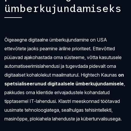
ümberkujundamiseks
Õigeaegne digitaalne ümberkujundamine on USA
ettevõtete jaoks peamine äriline prioriteet. Ettevõtted
püüavad ajakohastada oma süsteeme, võtta kasutusele
automatiseerimislahendusi ja tugevdada pidevalt oma
digitaalset kohalolekut maailmaturul. Hightech Kaunas
on
spetsialiseerunud digitaalsele ümberkujundamisele
,
pakkudes oma klientide erivajadustele kohandatud
tipptasemel IT-lahendusi. Klastri meeskonnad töötavad
uusimate tehnoloogiatega, sealhulgas tehisintellekti,
masinõppe, plokiahela lahenduste ja küberturvalisusega.