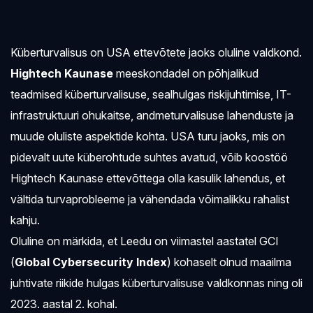
Küberturvalisus on USA ettevõtete jaoks oluline valdkond.
Hightech Kaunase
meeskondadel on põhjalikud
teadmised küberturvalisuse, sealhulgas riskijuhtimise, IT-
infrastruktuuri ohukaitse, andmeturvalisuse lahenduste ja
muude oluliste aspektide kohta. USA turu jaoks, mis on
pidevalt uute küberohtude suhtes avatud, võib koostöö
Hightech Kaunase ettevõttega olla kasulik lahendus, et
vältida turvaprobleeme ja vähendada võimalikku rahalist
kahju.
Oluline on märkida, et Leedu on viimastel aastatel GCI
(
Global Cybersecurity Index
) kohaselt olnud maailma
juhtivate riikide hulgas küberturvalisuse valdkonnas ning oli
2023. aastal 2. kohal.