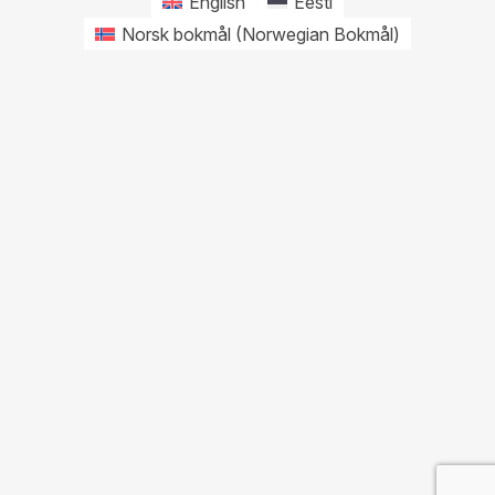
English
Eesti
Norsk bokmål
(
Norwegian Bokmål
)