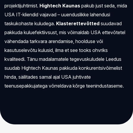
projektijuhtimist.
Hightech Kaunas
pakub just seda, mida
USA IT-kliendid vajavad – uuenduslikke lahendusi
taskukohaste kuludega.
Klasterettevõtted
suudavad
pakkuda kuluefektiivsust, mis võimaldab USA ettevõtetel
vähendada tarkvara arendamise, hoolduse või
kasutuselevõtu kulusid, ilma et see tooks ohvriks
kvaliteedi. Tänu madalamatele tegevuskuludele Leedus
suudab Hightech Kaunas pakkuda konkurentsivõimelist
hinda, säilitades samal ajal USA juhtivate
teenusepakkujatega võrreldava kõrge teenindustaseme.