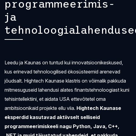
programmeerimis-
ja
tehnoloogialahenduse
Leedu ja Kaunas on tuntud kui innovatsioonikeskused,
kus erinevad tehnoloogilised ökosüsteemid arenevad
jõudsalt. Hightech Kaunase klastris on võimalik pakkuda
mitmesuguseid lahendusi alates finantstehnoloogiast kuni
tehisintellektiini, et aidata USA ettevõtetel oma
ambitsioonikaid projekte ellu viia.
Hightech Kaunase
eksperdid kasutavad aktiivselt selliseid
programmeerimiskeeli nagu Python, Java, C++,
.NET ja muid täiustatud vahendeid, et pakkuda