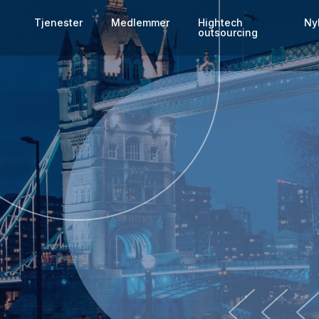
Tjenester
Medlemmer
Hightech
Ny
s
outsourcing