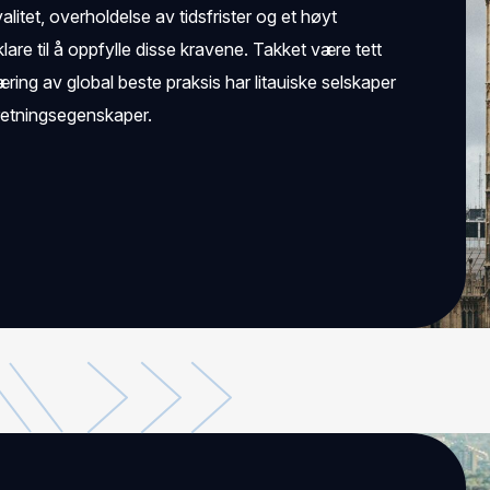
litet, overholdelse av tidsfrister og et høyt
re til å oppfylle disse kravene. Takket være tett
ing av global beste praksis har litauiske selskaper
orretningsegenskaper.