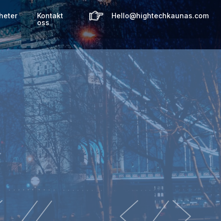
heter
Kontakt
Hello@hightechkaunas.com
oss