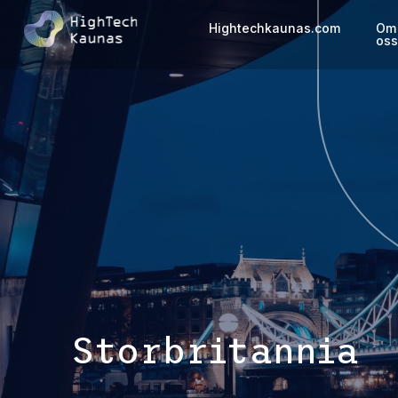
Hightechkaunas.com
Om
os
Storbritannia